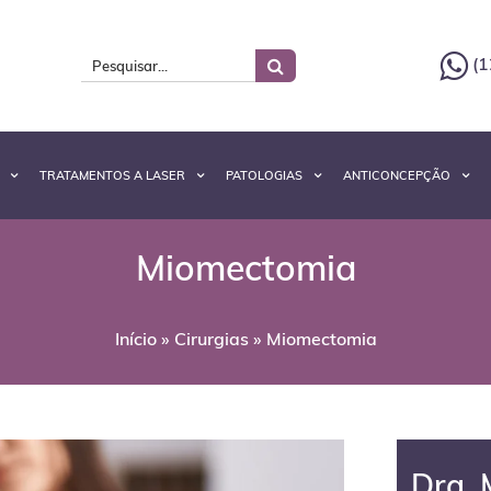
(1
TRATAMENTOS A LASER
PATOLOGIAS
ANTICONCEPÇÃO
Miomectomia
Início
»
Cirurgias
»
Miomectomia
Dra. 