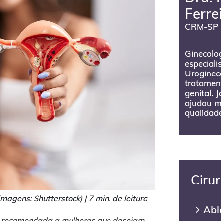
Ferre
CRM-SP 
Ginecolog
especiali
Urogineco
tratament
genital. 
ajudou m
qualidade
Ciru
magens: Shutterstock) |
7 min. de leitura
Abl
é recomendada a mulheres que desejam