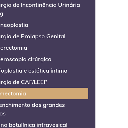
urgia de Incontinência Urinária
ng
ineoplastia
urgia de Prolapso Genital
terectomia
teroscopia cirúrgica
foplastia e estética íntima
urgia de CAF/LEEP
mectomia
enchimento dos grandes
ios
ina botulínica intravesical