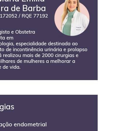
ira de Barba
172052 / RQE 77192
ista e Obstetra
sta em
logia, especialidade destinada ao
o de incontinência urinária e prolapso
Já realizou mais de 2000 cirurgias e
ilhares de mulheres a melhorar a
 de vida.
rgias
ação endometrial