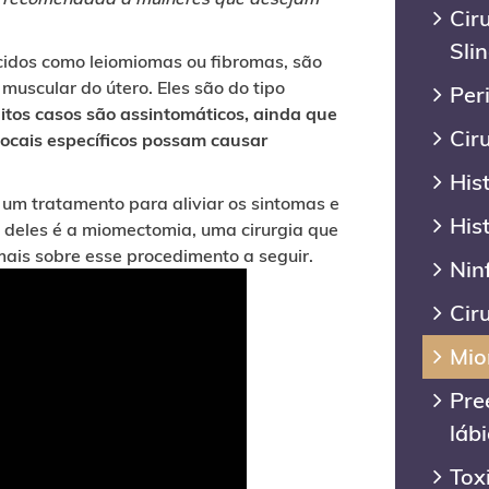
Cir
Sli
idos como leiomiomas ou fibromas, são
muscular do útero. Eles são do tipo
Per
itos casos são assintomáticos, ainda que
Cir
ocais específicos possam causar
His
 um tratamento para aliviar os sintomas e
His
 deles é a miomectomia, uma cirurgia que
ais sobre esse procedimento a seguir.
Nin
Cir
Mio
Pre
láb
Tox