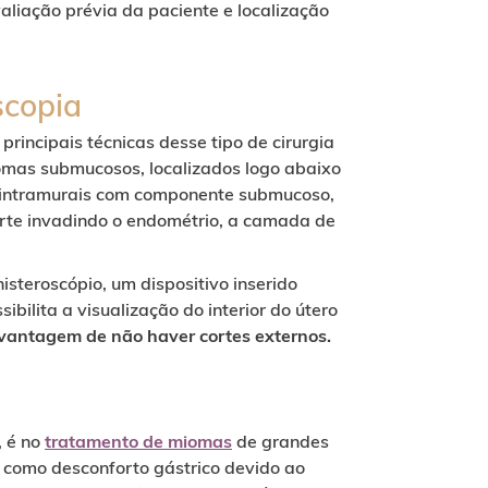
liação prévia da paciente e localização
scopia
rincipais técnicas desse tipo de cirurgia
omas submucosos, localizados logo abaixo
s intramurais com componente submucoso,
rte invadindo o endométrio, a camada de
steroscópio, um dispositivo inserido
ibilita a visualização do interior do útero
 vantagem de não haver cortes externos.
, é no
tratamento de miomas
de grandes
como desconforto gástrico devido ao