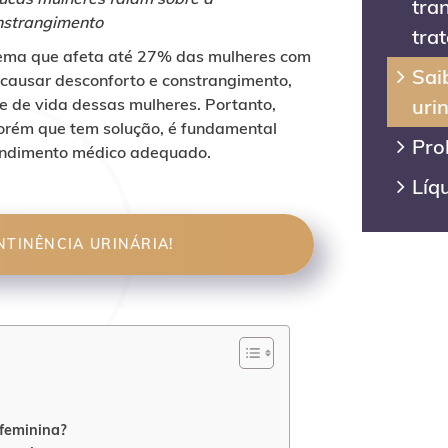
tra
onstrangimento
tra
blema que afeta até 27% das mulheres com
Sai
causar desconforto e constrangimento,
uri
e de vida dessas mulheres. Portanto,
orém que tem solução, é fundamental
Pro
tendimento médico adequado.
Líq
TINÊNCIA URINÁRIA!
 feminina?