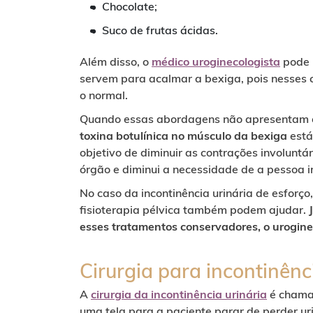
Chocolate;
Suco de frutas ácidas.
Além disso, o
médico uroginecologista
pode 
servem para acalmar a bexiga, pois nesses 
o normal.
Quando essas abordagens não apresentam o
toxina botulínica no músculo da bexiga
está
objetivo de diminuir as contrações involunt
órgão e diminui a necessidade de a pessoa ir
No caso da incontinência urinária de esfor
fisioterapia pélvica também podem ajudar.
esses tratamentos conservadores, o uroginec
Cirurgia para incontinênc
A
cirurgia da incontinência urinária
é chamad
uma tela para a paciente parar de perder ur