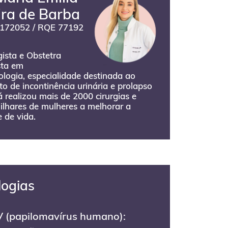
ira de Barba
172052 / RQE 77192
ista e Obstetra
sta em
logia, especialidade destinada ao
o de incontinência urinária e prolapso
Já realizou mais de 2000 cirurgias e
ilhares de mulheres a melhorar a
 de vida.
logias
 (papilomavírus humano):