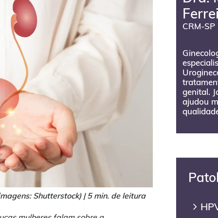
Ferre
CRM-SP 
Ginecolog
especiali
Urogineco
tratament
genital. 
ajudou m
qualidade
Pato
magens: Shutterstock) |
5 min. de leitura
HPV
ucas mulheres falam sobre a