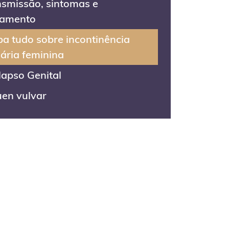
nsmissão, sintomas e
tamento
ba tudo sobre incontinência
nária feminina
lapso Genital
uen vulvar