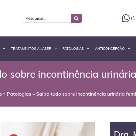
(1
TRATAMENTOS A LASER
PATOLOGIAS
ANTICONCEPÇÃO
o sobre incontinência urinári
o
»
Patologias
»
Saiba tudo sobre incontinência urinária fem
Dra. 