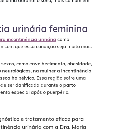
 de urina durante o sono, mais comum em
ia urinária feminina
ara incontinência urinária
como
em com que essa condição seja muito mais
.
 sexos, como envelhecimento, obesidade,
 neurológicos, na mulher a incontinência
soalho pélvico.
Essa região sofre uma
de ser danificada durante o parto
nto especial após o puerpério.
gnóstico e tratamento eficaz para
tinência urinária com a Dra. Maria