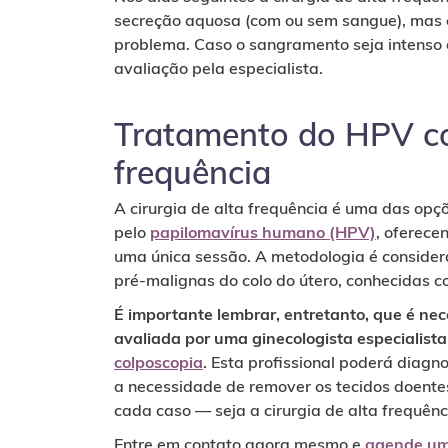
secreção aquosa (com ou sem sangue), mas e
problema. Caso o sangramento seja intenso 
avaliação pela especialista.
Tratamento do HPV com
frequência
A cirurgia de alta frequência é uma das op
pelo
papilomavírus humano (HPV)
, oferece
uma única sessão. A metodologia é consider
pré-malignas do colo do útero, conhecidas co
É importante lembrar, entretanto, que é ne
avaliada por uma ginecologista especialist
colposcopia
. Esta profissional poderá diagno
a necessidade de remover os tecidos doent
cada caso — seja a cirurgia de alta frequênc
Entre em contato agora mesmo e
agende um