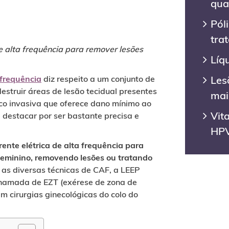
qua
Pól
tra
e alta frequência para remover lesões
Líq
Les
 frequência
diz respeito a um conjunto de
estruir áreas de lesão tecidual presentes
mai
uco invasiva que oferece dano mínimo ao
Vit
 destacar por ser bastante precisa e
HP
rente elétrica de alta frequência para
l feminino, removendo lesões ou tratando
as diversas técnicas de CAF, a LEEP
 chamada de EZT (exérese de zona de
m cirurgias ginecológicas do colo do