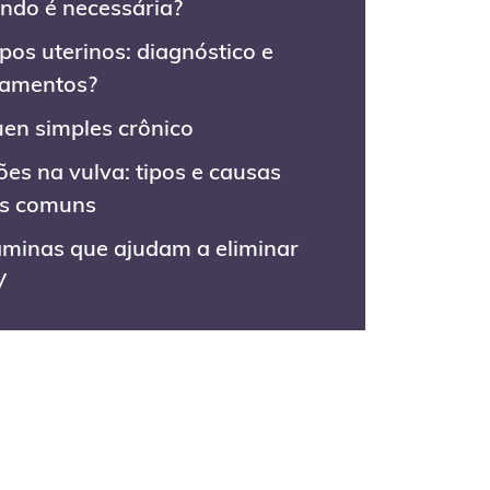
ndo é necessária?
ipos uterinos: diagnóstico e
tamentos?
uen simples crônico
ões na vulva: tipos e causas
s comuns
aminas que ajudam a eliminar
V