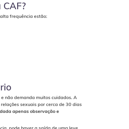
a CAF?
 alta frequência estão:
rio
s e não demanda muitos cuidados. A
 relações sexuais por cerca de 30 dias
ndada apenas observação e
ncia, pode haver a saída de uma leve