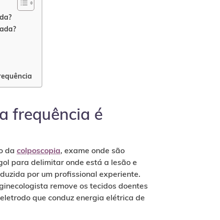
ada?
cada?
requência
a frequência é
io da
colposcopia
, exame onde são
gol para delimitar onde está a lesão e
uzida por um profissional experiente.
a ginecologista remove os tecidos doentes
eletrodo que conduz energia elétrica de