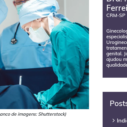
Ferre
CRM-SP 
Ginecolog
especiali
Urogineco
tratament
genital. 
ajudou m
qualidade
Post
anco de imagens: Shutterstock)
Ind