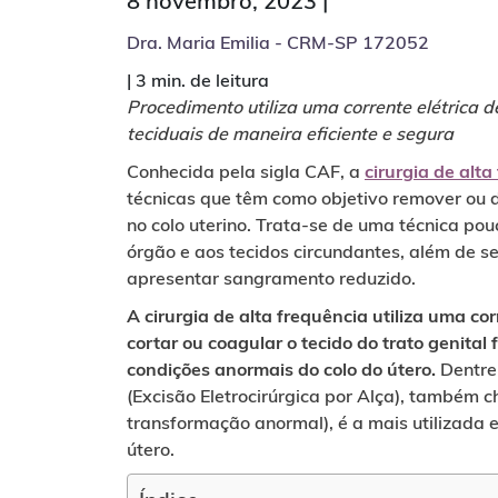
8 novembro, 2023 |
Dra. Maria Emilia - CRM-SP 172052
|
3 min. de leitura
Procedimento utiliza uma corrente elétrica d
teciduais de maneira eficiente e segura
Conhecida pela sigla CAF, a
cirurgia de alta
técnicas que têm como objetivo remover ou d
no colo uterino. Trata-se de uma técnica po
órgão e aos tecidos circundantes, além de se
apresentar sangramento reduzido.
A cirurgia de alta frequência utiliza uma cor
cortar ou coagular o tecido do trato genita
condições anormais do colo do útero.
Dentre 
(Excisão Eletrocirúrgica por Alça), também
transformação anormal), é a mais utilizada e
útero.