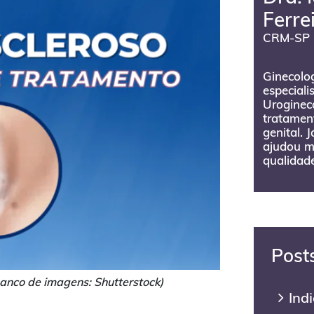
Ferre
CRM-SP 
Ginecolog
especiali
Urogineco
tratament
genital. 
ajudou m
qualidade
Post
anco de imagens: Shutterstock)
Ind