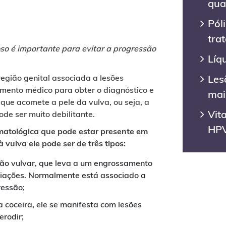
qua
Pól
tra
oso é importante para evitar a progressão
Líq
Les
egião genital associada a lesões
mento médico para obter o diagnóstico e
mai
que acomete a pele da vulva, ou seja, a
Vit
ode ser muito debilitante.
HP
matológica que pode estar presente em
 vulva ele pode ser de três tipos:
gião vulvar, que leva a um engrossamento
oriações. Normalmente está associado a
ressão;
da coceira, ele se manifesta com lesões
rodir;