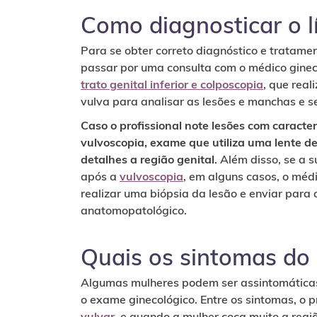
Como diagnosticar o l
Para se obter correto diagnóstico e tratame
passar por uma consulta com o médico ginec
trato genital inferior e colposcopia
, que rea
vulva para analisar as lesões e manchas e se
Caso o profissional note lesões com caracter
vulvoscopia, exame que utiliza uma lente d
detalhes a região genital
. Além disso, se a
após a
vulvoscopia
, em alguns casos, o méd
realizar uma biópsia da lesão e enviar para 
anatomopatológico.
Quais os sintomas do 
Algumas mulheres podem ser assintomáticas 
o exame ginecológico. Entre os sintomas, o p
vulvar
, e quando a mulher coça muito a reg