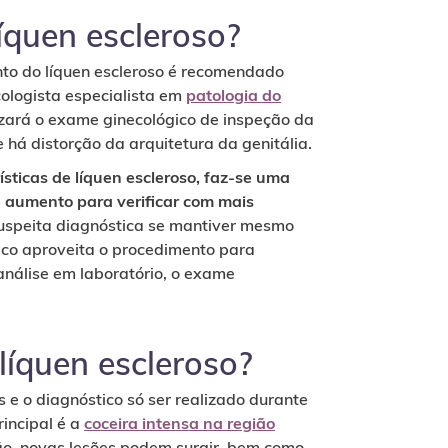
íquen escleroso?
nto do líquen escleroso é recomendado
ologista especialista em
patologia do
lizará o exame ginecológico de inspeção da
 há distorção da arquitetura da genitália.
ísticas de líquen escleroso, faz-se uma
e aumento para verificar com mais
 suspeita diagnóstica se mantiver mesmo
ico aproveita o procedimento para
análise em laboratório, o exame
líquen escleroso?
e o diagnóstico só ser realizado durante
rincipal é a
coceira intensa na região
ião, novas lesões podem surgir, bem como