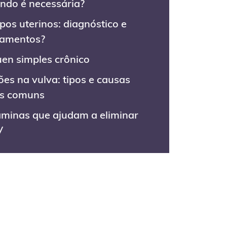
ndo é necessária?
ipos uterinos: diagnóstico e
tamentos?
uen simples crônico
ões na vulva: tipos e causas
s comuns
aminas que ajudam a eliminar
V