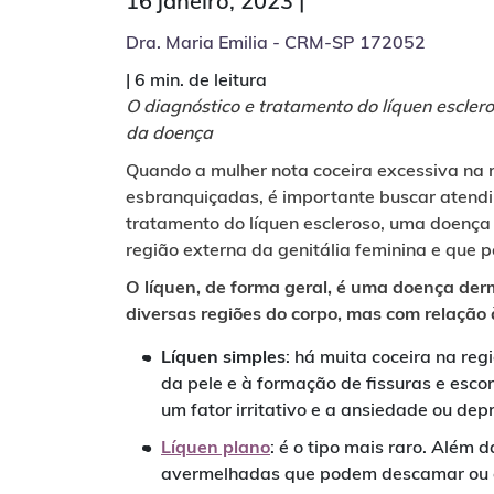
16 janeiro, 2023 |
Dra. Maria Emilia - CRM-SP 172052
|
6 min. de leitura
O diagnóstico e tratamento do líquen escler
da doença
Quando a mulher nota coceira excessiva na r
esbranquiçadas, é importante buscar atendi
tratamento do líquen escleroso, uma doença 
região externa da genitália feminina e que p
O líquen, de forma geral, é uma doença der
diversas regiões do corpo, mas com relação à
Líquen simples
: há muita coceira na re
da pele e à formação de fissuras e esc
um fator irritativo e a ansiedade ou dep
Líquen plano
: é o tipo mais raro. Além 
avermelhadas que podem descamar ou e