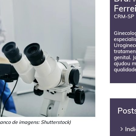
Ferre
CRM-SP 
Ginecolog
especiali
Urogineco
tratament
genital. 
ajudou m
qualidade
Post
anco de imagens: Shutterstock)
Ind