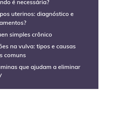
ndo é necessária?
ipos uterinos: diagnóstico e
tamentos?
uen simples crônico
ões na vulva: tipos e causas
s comuns
aminas que ajudam a eliminar
V