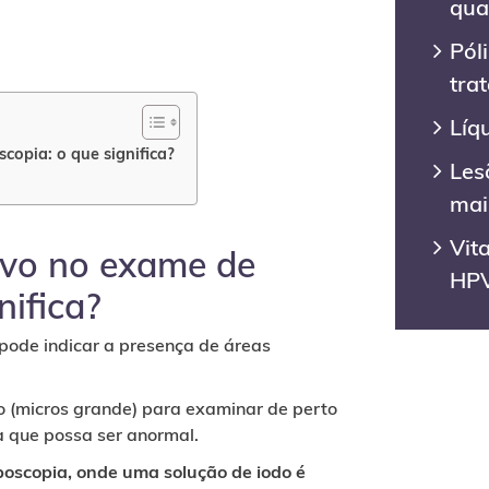
qua
Pól
tra
Líq
scopia: o que significa?
Les
mai
Vit
tivo no exame de
HP
nifica?
pode indicar a presença de áreas
o (micros grande) para examinar de perto
a que possa ser anormal.
lposcopia, onde uma solução de iodo é